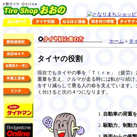
ホーム
＞
タ
タイヤの役割
現在でもタイヤの事を「Ｔｉｒｅ」（疲労）
重量を支え、クルマが走る時には転がり続け
をすり減らして乗る人の命を支えています。
く分けると次の４つになります。
自動車の荷重
駆動力、制動
路面からの衝