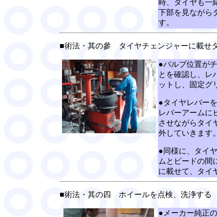
時、タイヤも一
下部を見ながら
す。
■術法・其の參
タイヤチェンジャーに載せ
●バルブ位置が
とを確認し、レ
ットし、固定グ
●タイヤレバー
レバーアームに
させながらタイ
外していきます
●同様に、タイ
ムとビードの間
に載せて、タイ
■術法・其の四 ホイールを点検、洗浄する
●メーカー純正