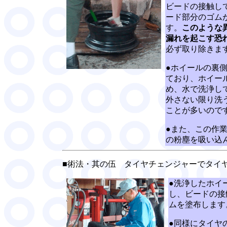
ビードの接触し
ード部分のゴム
す。
このような
漏れを起こす恐
必ず取り除きま
●ホイールの裏
ており、ホイー
め、水で洗浄し
外さない限り洗
ことが多いので
●また、この作
の粉塵を吸い込
■術法・其の伍 タイヤチェンジャーでタイ
●洗浄したホイ
し、ビードの接
ムを塗布します
●同様にタイヤ