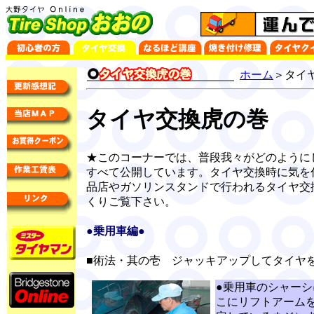
ホーム
＞タイ
タイヤ交換虎の巻
★このコーナーでは、普段我々がどのように
すべて公開しています。タイヤ交換時に気を
品店やガソリンスタンドで行われるタイヤ交
くりご覧下さい。
●乗用車編●
■術法・其の壱 ジャッキアップしてタイヤ
●乗用車のシャー
こにリフトアーム