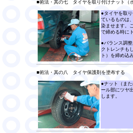
■術法・其の七 タイヤを取り付けナット（
●タイヤを取
ているものは
染ませます。
で締める時に
●バランス調
クトレンチも
ト）を締め込
■術法・其の八 タイヤ保護剤を塗布する
●ナット（ま
ール部にツヤ
します。