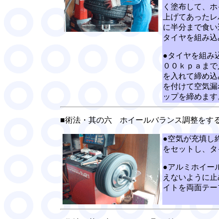
く塗布して、ホ
上げてあったレ
に半分まで食い
タイヤを組み込
●タイヤを組み
００ｋｐａまで
を入れて締め込
を付けて空気漏
ップを締めます
■術法・其の六 ホイールバランス調整をす
●空気が充填し
をセットし、タ
●アルミホイー
えないように止
イトを両面テー