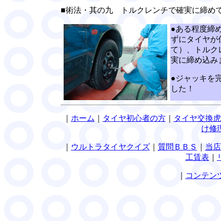
■術法・其の九 トルクレンチで確実に締め
●ある程度締
ずにタイヤが
て）、トルク
実に締め込み
●ジャッキを
した！
｜
ホーム
｜
タイヤ初心者の方
｜
タイヤ交換虎
け修
｜
ウルトラタイヤクイズ
｜
質問ＢＢＳ
｜
当店
工賃表
｜
｜
コンテン