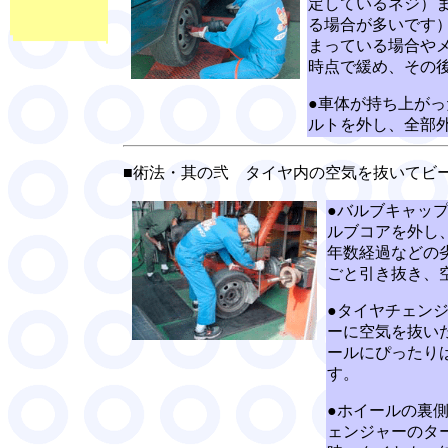
定しているネジ）
る場合が多いです
まっている場合や
時点で緩め、その
●車体が持ち上が
ルトを外し、全部
■術法・其の弐 タイヤ内の空気を抜いてビ
●バルブキャッ
ルブコアを外し
年数経過などの
ごと引き抜き、
●タイヤチェン
ーに空気を抜い
ールにぴったり
す。
●ホイールの裏
ェンジャーのタ