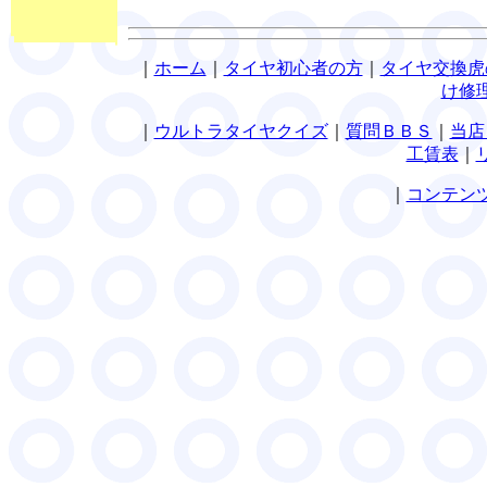
｜
ホーム
｜
タイヤ初心者の方
｜
タイヤ交換虎
け修
｜
ウルトラタイヤクイズ
｜
質問ＢＢＳ
｜
当店
工賃表
｜
｜
コンテン