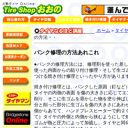
ホーム
＞
タイ
の方法・・
パンク修理の方法あれこれ
●パンクの修理方法には、修理剤を使った差
使った内面からの貼り付け修理・そして生ゴ
つける焼き付け修理といったやり方がありま
焼き付け修理とは、パンクした原因（釘など
タイヤの内側の表面 を傷の大きさに応じてエ
削り、そこに生ゴムを溶かした物を塗り伸ば
分と削った部分に生ゴムを傷の大きさにあわ
側からあてて、ハンドプレスヒーターで約２
て）タイヤの外側と内側から挟むようにして
ゴムが熱と圧力によって加硫し、タイヤと同