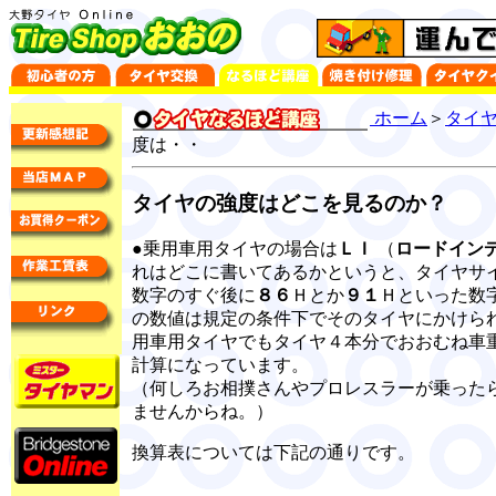
ホーム
＞
タイ
度は・・
タイヤの強度はどこを見るのか？
●乗用車用タイヤの場合は
ＬＩ
（
ロードイン
れはどこに書いてあるかというと、タイヤサ
数字のすぐ後に
８６
Ｈとか
９１
Ｈといった数
の数値は規定の条件下でそのタイヤにかけら
用車用タイヤでもタイヤ４本分でおおむね車
計算になっています。
（何しろお相撲さんやプロレスラーが乗った
ませんからね。）
換算表については下記の通りです。