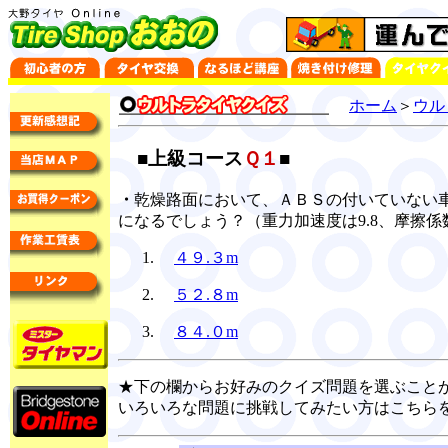
ホーム
＞
ウル
■上級コース
Ｑ１
■
・
乾燥路面において、ＡＢＳの付いていない車
になるでしょう？（重力加速度は9.8、摩擦係数
４９.３m
５２.８m
８４.０m
★下の欄からお好みのクイズ問題を選ぶこと
いろいろな問題に挑戦してみたい方はこちら