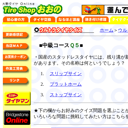
ホーム
＞
ウル
■中級コース
Ｑ５
■
・
国産のスタッドレスタイヤには、残り溝が
があります。その名称は何というでしょう？
スリップサイン
プラットホーム
ストップサイン
★下の欄からお好みのクイズ問題を選ぶこと
いろいろな問題に挑戦してみたい方はこちら