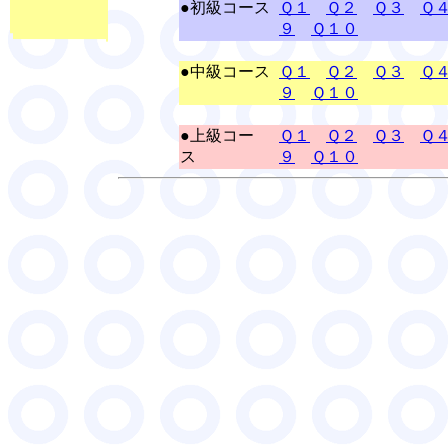
●初級コース
Ｑ１
Ｑ２
Ｑ３
Ｑ
９
Ｑ１０
●中級コース
Ｑ１
Ｑ２
Ｑ３
Ｑ
９
Ｑ１０
●上級コー
Ｑ１
Ｑ２
Ｑ３
Ｑ
ス
９
Ｑ１０