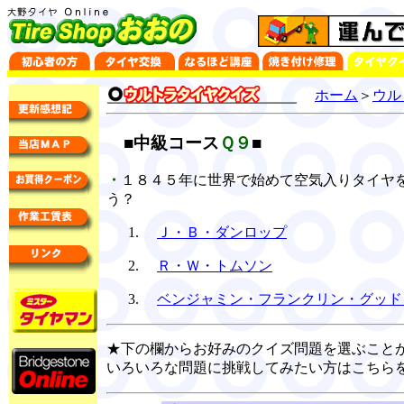
ホーム
＞
ウル
■中級コース
Ｑ９
■
・
１８４５年に世界で始めて空気入りタイヤ
う？
Ｊ・Ｂ・ダンロップ
Ｒ・Ｗ・トムソン
ベンジャミン・フランクリン・グッド
★下の欄からお好みのクイズ問題を選ぶこと
いろいろな問題に挑戦してみたい方はこちら